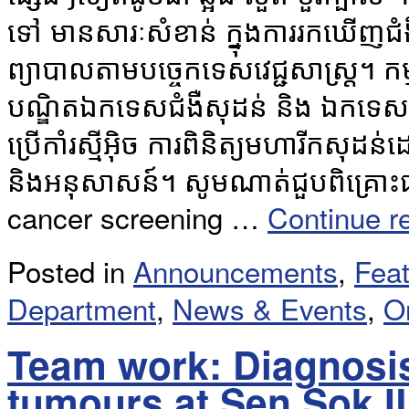
ទៅ មានសារៈសំខាន់ ក្នុងការរកឃើញជ
ព្យាបាលតាមបច្ចេកទេសវេជ្ជសាស្រ្ត។ កម្មវ
បណ្ឌិតឯកទេសជំងឺសុដន់ និង ឯកទេសជំងឺ
ប្រើកាំរស្មីអុិច ការពិនិត្យមហារីកសុ
និងអនុសាសន៍។ សូមណាត់ជួបពិគ្រោះជាមួ
cancer screening …
Continue r
Posted in
Announcements
,
Fea
Department
,
News & Events
,
O
Team work: Diagnosis
tumours at Sen Sok I