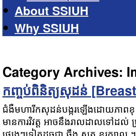
About SSIUH
Why SSIUH
Category Archives:
I
កញ្ចប់ពិនិត្យសុដន់ [Bre
ជំងឺមហារីកសុដន់បង្ករឡើងដោយភាពខុសប
មានការវិវត្ត អាចនឹងរាលដាលទៅដល់ ប
ផ្សេងៗទៀតដូចជា ឆ្អឹង សួត ខួរក្បាល ។