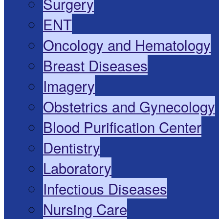
Surgery
ENT
Oncology and Hematology
Breast Diseases
Imagery
Obstetrics and Gynecology
Blood Purification Center
Dentistry
Laboratory
Infectious Diseases
Nursing Care