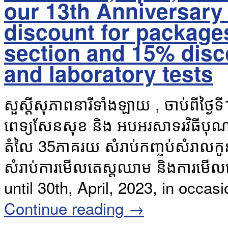
our 13th Anniversar
discount for package
section and 15% disc
and laboratory tests
សួស្តីសុភាពនារីទាំងឡាយ , ចាប់ពីថ្ងៃទី
ពេទ្យសែនសុខ និង អបអរសាទរវិធីបុណ្យចូ
តំលៃ 35ភាគរយ សំរាប់កញ្ចប់សំរាលក
សំរាប់ការមើលតេស្តឈាម និងការមើលអេ
until 30th, April, 2023, in occ
Continue reading
→