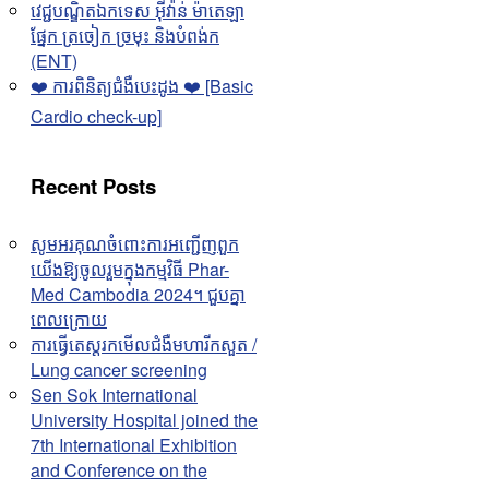
វេជ្ជបណ្ឌិតឯកទេស អុីវ៉ាន់ ម៉ាតេឡា
ផ្នែក ត្រចៀក ច្រមុះ និងបំពង់ក
(ENT)
❤️ ការពិនិត្យជំងឺបេះដូង ❤️ [Basic
Cardio check-up]
Recent Posts
សូមអរគុណចំពោះការអញ្ជើញពួក
យើងឱ្យចូលរួមក្នុងកម្មវិធី Phar-
Med Cambodia 2024។ ជួបគ្នា
ពេលក្រោយ
ការធ្វើតេស្តរកមើលជំងឺមហារីកសួត /
Lung cancer screening
Sen Sok International
University Hospital joined the
7th International Exhibition
and Conference on the