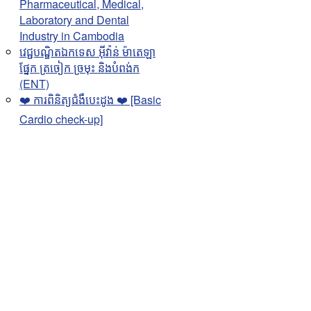
Pharmaceutical, Medical,
Laboratory and Dental
Industry in Cambodia
វេជ្ជបណ្ឌិតឯកទេស អុីវ៉ាន់ ម៉ាតេឡា
ផ្នែក ត្រចៀក ច្រមុះ និងបំពង់ក
(ENT)
❤️ ការពិនិត្យជំងឺបេះដូង ❤️ [Basic
Cardio check-up]