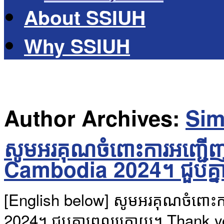
About SSIUH
Why SSIUH
Author Archives:
Sim
សូមអរគុណចំពោះការអញ្ជើញពួ
Cambodia 2024។ ជួបគ្ន
[English below] សូមអរគុណចំពោះកា
2024។ ជួបគ្នាពេលក្រោយ។ Thank y