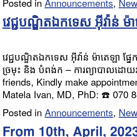
Posted in
Announcements
,
New
វេជ្ជបណ្ឌិតឯកទេស អុីវ៉ាន់ ម
វេជ្ជបណ្ឌិតឯកទេស អុីវ៉ាន់ ម៉ាតេឡា ផ្នែ
ច្រមុះ និង បំពង់ក – ការព្យាបាលដោយ
friends, Kindly make appointme
Matela Ivan, MD, PhD: ☎️ 070
Posted in
Announcements
,
New
From 10th, April, 2023