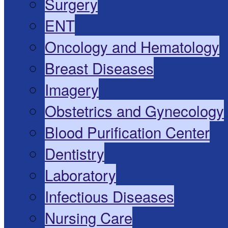
Surgery
ENT
Oncology and Hematology
Breast Diseases
Imagery
Obstetrics and Gynecology
Blood Purification Center
Dentistry
Laboratory
Infectious Diseases
Nursing Care