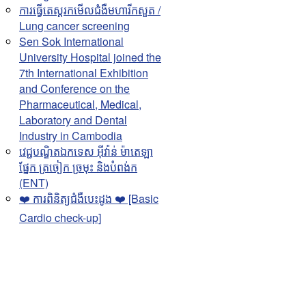
ការធ្វើតេស្តរកមើលជំងឺមហារីកសួត /
Lung cancer screening
Sen Sok International
University Hospital joined the
7th International Exhibition
and Conference on the
Pharmaceutical, Medical,
Laboratory and Dental
Industry in Cambodia
វេជ្ជបណ្ឌិតឯកទេស អុីវ៉ាន់ ម៉ាតេឡា
ផ្នែក ត្រចៀក ច្រមុះ និងបំពង់ក
(ENT)
❤️ ការពិនិត្យជំងឺបេះដូង ❤️ [Basic
Cardio check-up]