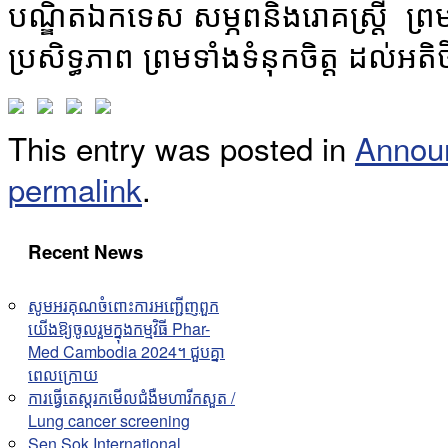
បណ្ឌិតឯកទេស សម្ភព​និងរោគស្ត្រី ព្
ប្រសិទ្ធភាព ព្រមទាំងទំនុកចិត្ត ដល
This entry was posted in
Annou
permalink
.
Recent News
សូមអរគុណចំពោះការអញ្ជើញពួក
យើងឱ្យចូលរួមក្នុងកម្មវិធី Phar-
Med Cambodia 2024។ ជួបគ្នា
ពេលក្រោយ
ការធ្វើតេស្តរកមើលជំងឺមហារីកសួត /
Lung cancer screening
Sen Sok International