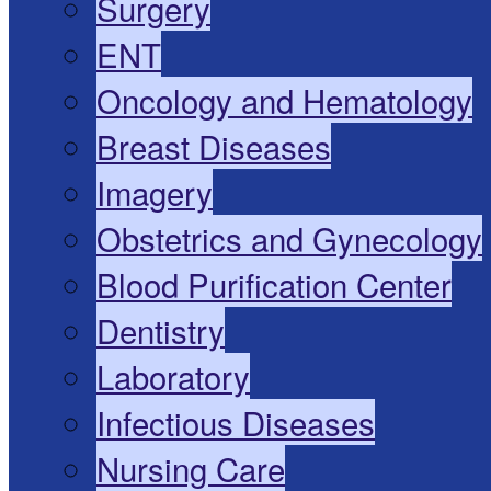
Surgery
ENT
Oncology and Hematology
Breast Diseases
Imagery
Obstetrics and Gynecology
Blood Purification Center
Dentistry
Laboratory
Infectious Diseases
Nursing Care