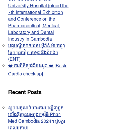
University Hospital joined the
7th International Exhibition
and Conference on the
Pharmaceutical, Medical,
Laboratory and Dental
Industry in Cambodia
វេជ្ជបណ្ឌិតឯកទេស អុីវ៉ាន់ ម៉ាតេឡា
ផ្នែក ត្រចៀក ច្រមុះ និងបំពង់ក
(ENT)
❤️ ការពិនិត្យជំងឺបេះដូង ❤️ [Basic
Cardio check-up]
Recent Posts
សូមអរគុណចំពោះការអញ្ជើញពួក
យើងឱ្យចូលរួមក្នុងកម្មវិធី Phar-
Med Cambodia 2024។ ជួបគ្នា
ពេលក្រោយ