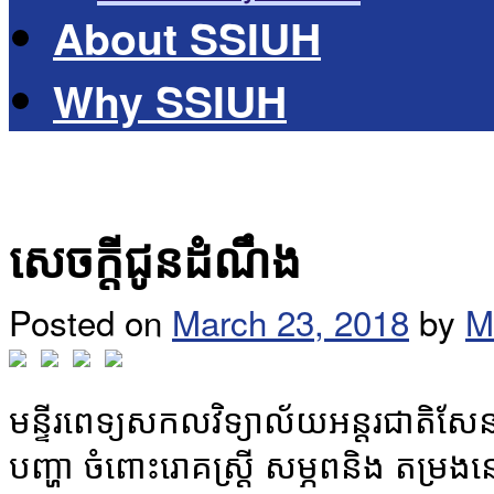
About SSIUH
Why SSIUH
សេចក្តីជូនដំណឹង ​
Posted on
March 23, 2018
by
M
មន្ទីរពេទ្យសកលវិទ្យាល័យអន្តរជាត
បញ្ហា ចំពោះរោគស្រ្តី សម្ភព​និង តម្